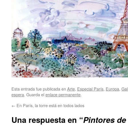
Esta entrada fue publicada en
Arte
,
Especial París
,
Europa
,
Gal
espera
. Guarda el
enlace permanente
.
←
En París, la torre está en todos lados
Una respuesta en “
Pintores de 