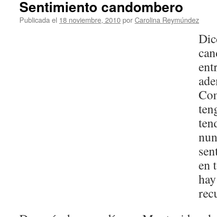
Sentimiento candombero
Publicada el
18 noviembre, 2010
por
Carolina Reymúndez
Dic
can
ent
ade
Com
ten
tend
nun
sen
en 
hay
rec