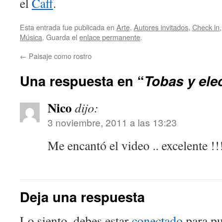
el
Caff
.
Esta entrada fue publicada en
Arte
,
Autores invitados
,
Check in
Música
. Guarda el
enlace permanente
.
←
Paisaje como rostro
Una respuesta en “
Tobas y ele
Nico
dijo:
3 noviembre, 2011 a las 13:23
Me encantó el video .. excelente !!
Deja una respuesta
Lo siento, debes estar
conectado
para pu