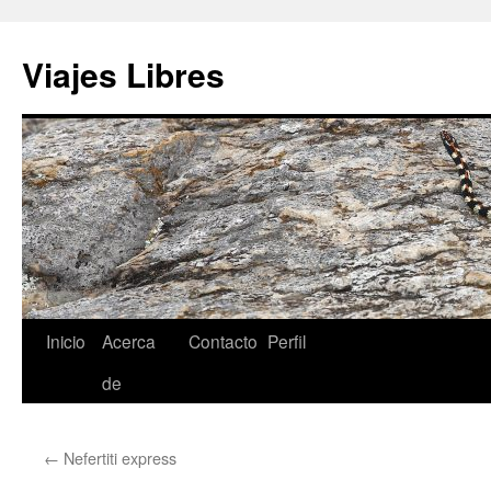
Saltar
al
Viajes Libres
contenido
Inicio
Acerca
Contacto
Perfil
de
←
Nefertiti express