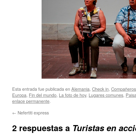
Esta entrada fue publicada en
Alemania
,
Check in
,
Compañeros 
Europa
,
Fin del mundo
,
La foto de hoy
,
Lugares comunes
,
Paisa
enlace permanente
.
←
Nefertiti express
2 respuestas a
Turistas en acci