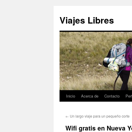
Saltar
al
Viajes Libres
contenido
Inicio
Acerca de
Contacto
Perf
←
Un largo viaje para un pequeño corte
Wifi gratis en Nueva Y