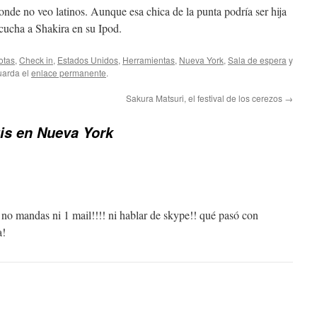
nde no veo latinos. Aunque esa chica de la punta podría ser hija
cucha a Shakira en su Ipod.
otas
,
Check in
,
Estados Unidos
,
Herramientas
,
Nueva York
,
Sala de espera
y
uarda el
enlace permanente
.
Sakura Matsuri, el festival de los cerezos
→
tis en Nueva York
o no mandas ni 1 mail!!!! ni hablar de skype!! qué pasó con
a!