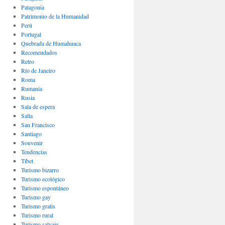
Patagonia
Patrimonio de la Humanidad
Perú
Portugal
Quebrada de Humahuaca
Recomendados
Retro
Río de Janeiro
Roma
Rumania
Rusia
Sala de espera
Salta
San Francisco
Santiago
Souvenir
Tendencias
Tíbet
Turismo bizarro
Turismo ecológico
Turismo espontáneo
Turismo gay
Turismo gratis
Turismo rural
Turismo salvaje