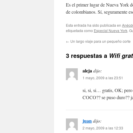
Es el primer lugar de Nueva York do
de colombianos. Sí, seguramente es
Esta entrada ha sido publicada en
Anécd
etiquetada como
Especial Nueva York
. G
←
Un largo viaje para un pequeño corte
3 respuestas a
Wifi gra
aleja
dijo:
1 mayo, 2009 a las 23:51
si, si, si… gratis, OK; per
COCO?? se puso duro?? j
juan
dijo:
2 mayo, 2009 a las 12:33