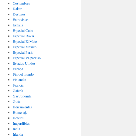
Costumbres
Dakar
Destinos
Entrevistas
España
Especial Cuba
Especial Dakar
Especial El Mate
Especial México
Especial París
Especial Valparaíso
Estados Unidos
Europa
Fin del mundo
Finlandia
Francia
Galería
Gastronomí­a
Guías
Herramientas
Homenaje
Hoteles
Imperdibles
India
Irlanda