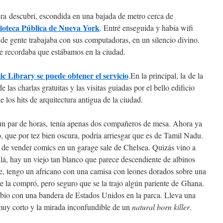
era descubrí, escondida en una bajada de metro cerca de
lioteca Pública de Nueva York
. Entré enseguida y había wifi
 de gente trabajaba con sus computadoras, en un silencio divino.
e recordaba que estábamos en la ciudad.
ic Library se puede obtener el servicio
.En la principal, la de la
as charlas gratuitas y las visitas guiadas por el bello edificio
los hits de arquitectura antigua de la ciudad.
e un par de horas, tenía apenas dos compañeros de mesa. Ahora ya
, que por tez bien oscura, podría arriesgar que es de Tamil Nadu.
 de vender comics en un garage sale de Chelsea. Quizás vino a
lá, hay un viejo tan blanco que parece descendiente de albinos
te, tengo un africano con una camisa con leones dorados sobre una
e la compró, pero seguro que se la trajo algún pariente de Ghana.
bio con una bandera de Estados Unidos en la parca. Lleva una
 muy corto y la mirada inconfundible de un
natural born killer
.