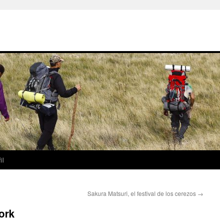
il
Sakura Matsuri, el festival de los cerezos
→
ork