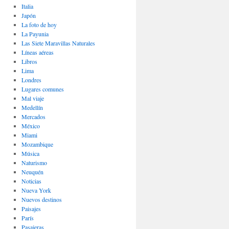
Italia
Japón
La foto de hoy
La Payunia
Las Siete Maravillas Naturales
Lí­neas aéreas
Libros
Lima
Londres
Lugares comunes
Mal viaje
Medellín
Mercados
México
Miami
Mozambique
Música
Naturismo
Neuquén
Noticias
Nueva York
Nuevos destinos
Paisajes
Parí­s
Pasajeras