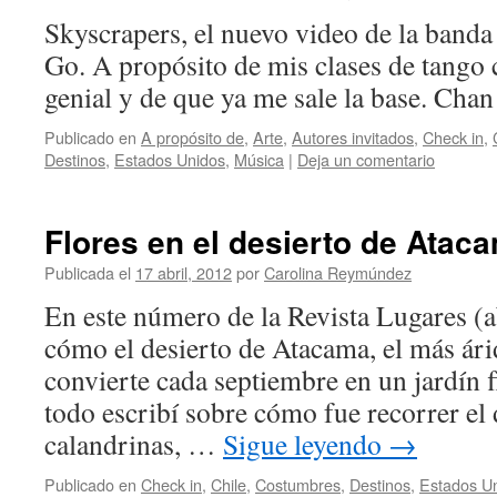
Skyscrapers, el nuevo video de la band
Go. A propósito de mis clases de tango 
genial y de que ya me sale la base. Chan
Publicado en
A propósito de
,
Arte
,
Autores invitados
,
Check in
,
Destinos
,
Estados Unidos
,
Música
|
Deja un comentario
Flores en el desierto de Atac
Publicada el
17 abril, 2012
por
Carolina Reymúndez
En este número de la Revista Lugares (ab
cómo el desierto de Atacama, el más ár
convierte cada septiembre en un jardín f
todo escribí sobre cómo fue recorrer el 
calandrinas, …
Sigue leyendo
→
Publicado en
Check in
,
Chile
,
Costumbres
,
Destinos
,
Estados U