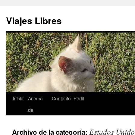
Saltar
al
Viajes Libres
contenido
Inicio
Acerca
Contacto
Perfil
de
Estados Unido
Archivo de la categoría: