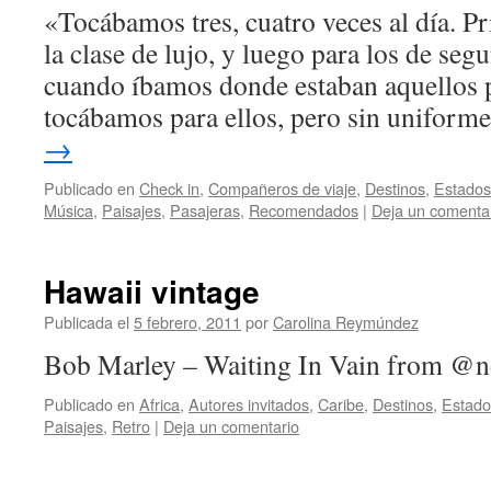
«Tocábamos tres, cuatro veces al día. Pr
la clase de lujo, y luego para los de seg
cuando íbamos donde estaban aquellos 
tocábamos para ellos, pero sin uniform
→
Publicado en
Check in
,
Compañeros de viaje
,
Destinos
,
Estados
Música
,
Paisajes
,
Pasajeras
,
Recomendados
|
Deja un comenta
Hawaii vintage
Publicada el
5 febrero, 2011
por
Carolina Reymúndez
Bob Marley – Waiting In Vain from @n
Publicado en
Africa
,
Autores invitados
,
Caribe
,
Destinos
,
Estado
Paisajes
,
Retro
|
Deja un comentario