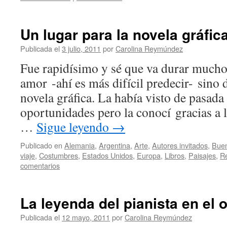
Un lugar para la novela gráfic
Publicada el
3 julio, 2011
por
Carolina Reymúndez
Fue rapidísimo y sé que va durar mucho
amor -ahí es más difícil predecir- sino 
novela gráfica. La había visto de pasada
oportunidades pero la conocí gracias a l
…
Sigue leyendo
→
Publicado en
Alemania
,
Argentina
,
Arte
,
Autores invitados
,
Buen
viaje
,
Costumbres
,
Estados Unidos
,
Europa
,
Libros
,
Paisajes
,
R
comentarios
La leyenda del pianista en el
Publicada el
12 mayo, 2011
por
Carolina Reymúndez