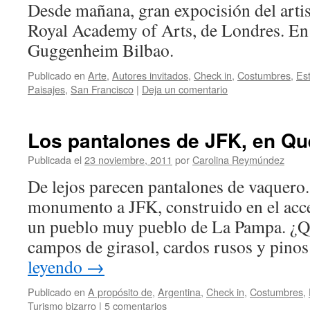
Desde mañana, gran expocisión del artist
Royal Academy of Arts, de Londres. En
Guggenheim Bilbao.
Publicado en
Arte
,
Autores invitados
,
Check in
,
Costumbres
,
Es
Paisajes
,
San Francisco
|
Deja un comentario
Los pantalones de JFK, en 
Publicada el
23 noviembre, 2011
por
Carolina Reymúndez
De lejos parecen pantalones de vaquero.
monumento a JFK, construido en el ac
un pueblo muy pueblo de La Pampa. ¿Qu
campos de girasol, cardos rusos y pin
leyendo
→
Publicado en
A propósito de
,
Argentina
,
Check in
,
Costumbres
,
Turismo bizarro
|
5 comentarios