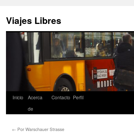
Saltar
al
Viajes Libres
contenido
Inicio
Acerca
Contacto
Perfil
de
←
Por Warschauer Strasse