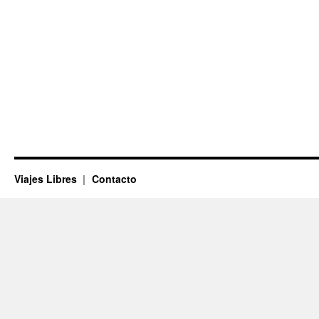
Viajes Libres
Contacto