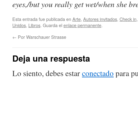
eyes,/but you really get wet/when she b
Esta entrada fue publicada en
Arte
,
Autores invitados
,
Check in
Unidos
,
Libros
. Guarda el
enlace permanente
.
←
Por Warschauer Strasse
Deja una respuesta
Lo siento, debes estar
conectado
para pu