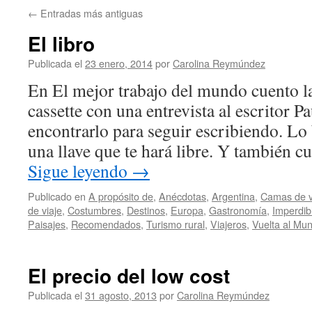
←
Entradas más antiguas
El libro
Publicada el
23 enero, 2014
por
Carolina Reymúndez
En El mejor trabajo del mundo cuento l
cassette con una entrevista al escritor P
encontrarlo para seguir escribiendo. L
una llave que te hará libre. Y también 
Sigue leyendo
→
Publicado en
A propósito de
,
Anécdotas
,
Argentina
,
Camas de v
de viaje
,
Costumbres
,
Destinos
,
Europa
,
Gastronomí­a
,
Imperdib
Paisajes
,
Recomendados
,
Turismo rural
,
Viajeros
,
Vuelta al Mu
El precio del low cost
Publicada el
31 agosto, 2013
por
Carolina Reymúndez