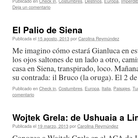
Publicado en
Check in
,
Costumbres
,
Destinos
,
Europa
,
Imperdib
Deja un comentario
El Palio de Siena
Publicada el
15 agosto, 2013
por
Carolina Reymúndez
Me imagino cómo estará Gianluca en e
los ojos saltones de un lado a otro, cam
casa en Siena, transpirado, loco. Mañana
su contrada: il Bruco (la oruga). El 2 
Publicado en
Check in
,
Costumbres
,
Europa
,
Italia
,
Paisajes
,
Tu
comentario
Wojtek Grela: de Ushuaia a Li
Publicada el
19 marzo, 2013
por
Carolina Reymúndez
Conozco a Wojtek Grela en el ACA de Já