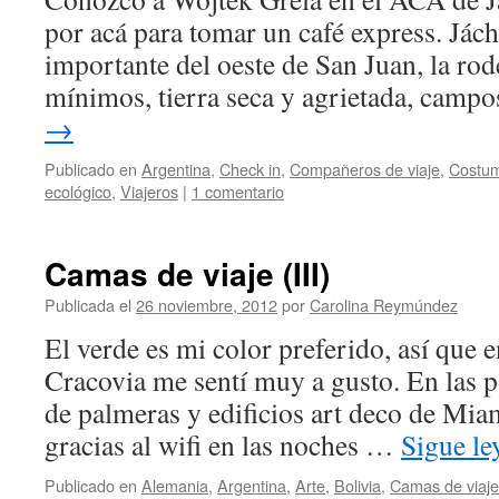
por acá para tomar un café express. Jách
importante del oeste de San Juan, la rod
mínimos, tierra seca y agrietada, camp
→
Publicado en
Argentina
,
Check in
,
Compañeros de viaje
,
Costu
ecológico
,
Viajeros
|
1 comentario
Camas de viaje (III)
Publicada el
26 noviembre, 2012
por
Carolina Reymúndez
El verde es mi color preferido, así que e
Cracovia me sentí muy a gusto. En las p
de palmeras y edificios art deco de Mia
gracias al wifi en las noches …
Sigue l
Publicado en
Alemania
,
Argentina
,
Arte
,
Bolivia
,
Camas de viaje