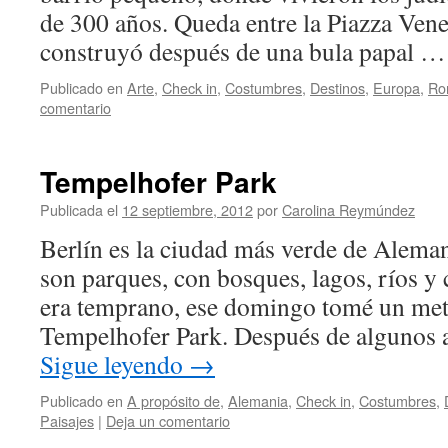
de 300 años. Queda entre la Piazza Venec
construyó después de una bula papal 
Publicado en
Arte
,
Check in
,
Costumbres
,
Destinos
,
Europa
,
Ro
comentario
Tempelhofer Park
Publicada el
12 septiembre, 2012
por
Carolina Reymúndez
Berlín es la ciudad más verde de Aleman
son parques, con bosques, lagos, ríos y
era temprano, ese domingo tomé un met
Tempelhofer Park. Después de algunos 
Sigue leyendo
→
Publicado en
A propósito de
,
Alemania
,
Check in
,
Costumbres
,
Paisajes
|
Deja un comentario