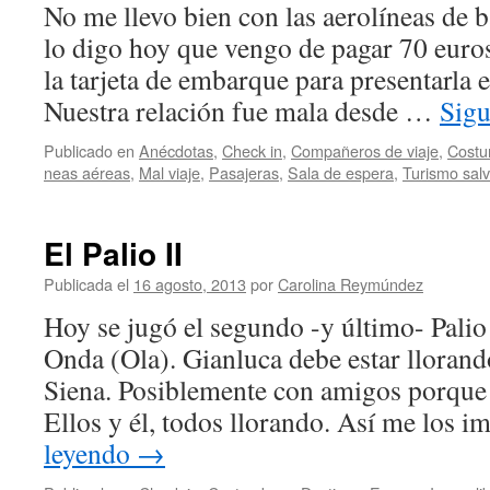
No me llevo bien con las aerolíneas de 
lo digo hoy que vengo de pagar 70 euro
la tarjeta de embarque para presentarla 
Nuestra relación fue mala desde …
Sigu
Publicado en
Anécdotas
,
Check in
,
Compañeros de viaje
,
Costu
neas aéreas
,
Mal viaje
,
Pasajeras
,
Sala de espera
,
Turismo salv
El Palio II
Publicada el
16 agosto, 2013
por
Carolina Reymúndez
Hoy se jugó el segundo -y último- Palio
Onda (Ola). Gianluca debe estar llorand
Siena. Posiblemente con amigos porque 
Ellos y él, todos llorando. Así me los 
leyendo
→