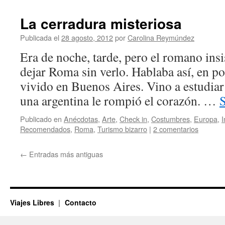
La cerradura misteriosa
Publicada el
28 agosto, 2012
por
Carolina Reymúndez
Era de noche, tarde, pero el romano insi
dejar Roma sin verlo. Hablaba así, en p
vivido en Buenos Aires. Vino a estudiar 
una argentina le rompió el corazón. …
Publicado en
Anécdotas
,
Arte
,
Check in
,
Costumbres
,
Europa
,
I
Recomendados
,
Roma
,
Turismo bizarro
|
2 comentarios
←
Entradas más antiguas
Viajes Libres
Contacto