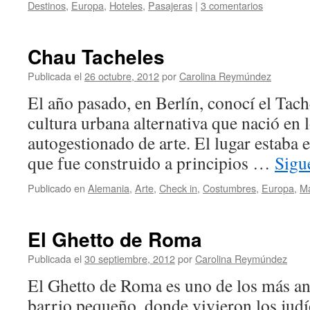
Destinos
,
Europa
,
Hoteles
,
Pasajeras
|
3 comentarios
Chau Tacheles
Publicada el
26 octubre, 2012
por
Carolina Reymúndez
El año pasado, en Berlín, conocí el Tach
cultura urbana alternativa que nació en
autogestionado de arte. El lugar estaba en
que fue construido a principios …
Sigu
Publicado en
Alemania
,
Arte
,
Check in
,
Costumbres
,
Europa
,
Ma
El Ghetto de Roma
Publicada el
30 septiembre, 2012
por
Carolina Reymúndez
El Ghetto de Roma es uno de los más a
barrio pequeño, donde vivieron los jud