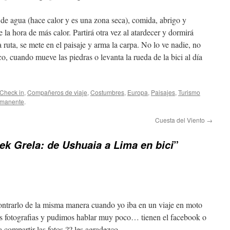
 de agua (hace calor y es una zona seca), comida, abrigo y
la hora de más calor. Partirá otra vez al atardecer y dormirá
 ruta, se mete en el paisaje y arma la carpa. No lo ve nadie, no
, cuando mueve las piedras o levanta la rueda de la bici al día
Check in
,
Compañeros de viaje
,
Costumbres
,
Europa
,
Paisajes
,
Turismo
rmanente
.
Cuesta del Viento
→
”
ek Grela: de Ushuaia a Lima en bici
ontrarlo de la misma manera cuando yo iba en un viaje en moto
fotografias y pudimos hablar muy poco… tienen el facebook o
compartir las fotos ?? les agradezco