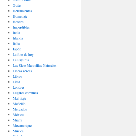
Guías
Herramientas
Homenaje
Hoteles
Imperdibles
India
Irlanda
Italia
Japón
La foto de hoy
La Payunia
Las Siete Maravillas Naturales
Lí­neas aéreas
Libros
Lima
Londres
Lugares comunes
Mal viaje
Medellín
Mercados
México
Miami
Mozambique
Música