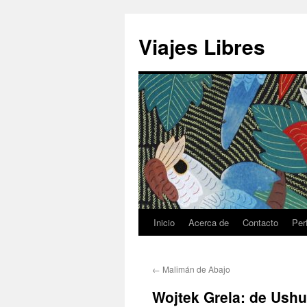
Saltar
al
Viajes Libres
contenido
Inicio
Acerca de
Contacto
Perf
←
Malimán de Abajo
Wojtek Grela: de Ushu