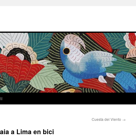
il
Cuesta del Viento
→
aia a Lima en bici