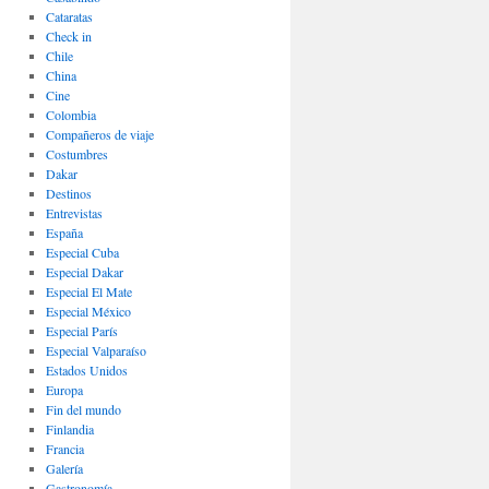
Cataratas
Check in
Chile
China
Cine
Colombia
Compañeros de viaje
Costumbres
Dakar
Destinos
Entrevistas
España
Especial Cuba
Especial Dakar
Especial El Mate
Especial México
Especial París
Especial Valparaíso
Estados Unidos
Europa
Fin del mundo
Finlandia
Francia
Galería
Gastronomí­a