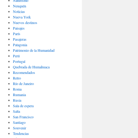
Naturismo
Neuquén
Noticias
Nueva York
Nuevos destinos
Paisajes
Parí­s
Pasajeras
Patagonia
Patrimonio de la Humanidad
Perú
Portugal
Quebrada de Humahuaca
Recomendados
Retro
Río de Janeiro
Roma
Rumania
Rusia
Sala de espera
Salta
San Francisco
Santiago
Souvenir
Tendencias