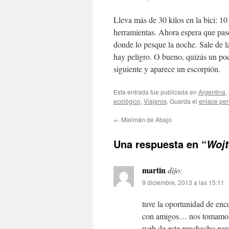
Lleva más de 30 kilos en la bici: 10
herramientas. Ahora espera que pase 
donde lo pesque la noche. Sale de la
hay peligro. O bueno, quizás un poco
siguiente y aparece un escorpión.
Esta entrada fue publicada en
Argentina
,
ecológico
,
Viajeros
. Guarda el
enlace pe
←
Malimán de Abajo
Una respuesta en “
Wojt
martin
dijo:
9 diciembre, 2013 a las 15:11
tuve la oportunidad de enc
con amigos… nos tomamos 
web de este muchacho para 