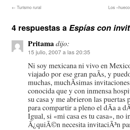
←
Turismo rural
Los «hueco
4 respuestas a
Espí­as con invi
Pritama
dijo:
15 julio, 2007 a las 20:35
Ni soy mexicana ni vivo en Mexico
viajado por ese gran paÃ­s, y pued
muchas, muchÃ­simas invitaciones
conocida que y con inmensa hospi
su casa y me abrieron las puertas p
para compartir a pleno el dÃ­a a 
Igual, si «mi casa es tu casa», no
Â¿quiÃ©n necesita invitaciÃ³n par