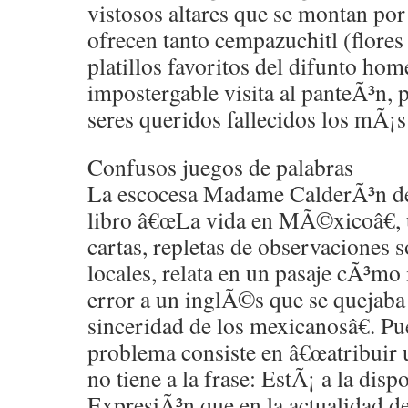
vistosos altares que se montan por
ofrecen tanto cempazuchitl (flore
platillos favoritos del difunto hom
impostergable visita al panteÃ³n, 
seres queridos fallecidos los mÃ¡
Confusos juegos de palabras
La escocesa Madame CalderÃ³n de 
libro â€œLa vida en MÃ©xicoâ€, 
cartas, repletas de observaciones 
locales, relata en un pasaje cÃ³mo 
error a un inglÃ©s que se quejaba 
sinceridad de los mexicanosâ€. Pue
problema consiste en â€œatribuir 
no tiene a la frase: EstÃ¡ a la disp
ExpresiÃ³n que en la actualidad de