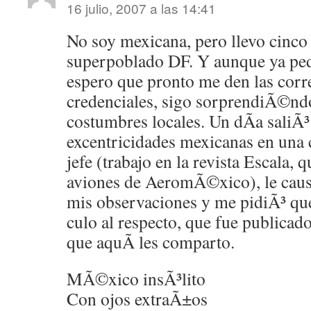
16 julio, 2007 a las 14:41
No soy mexicana, pero llevo cinco
superpoblado DF. Y aunque ya pedÃ
espero que pronto me den las corr
credenciales, sigo sorprendiÃ©n
costumbres locales. Un dÃ­a saliÃ³
excentricidades mexicanas en una
jefe (trabajo en la revista Escala, q
aviones de AeromÃ©xico), le cau
mis observaciones y me pidiÃ³ que
culo al respecto, que fue publicad
que aquÃ­ les comparto.
MÃ©xico insÃ³lito
Con ojos extraÃ±os