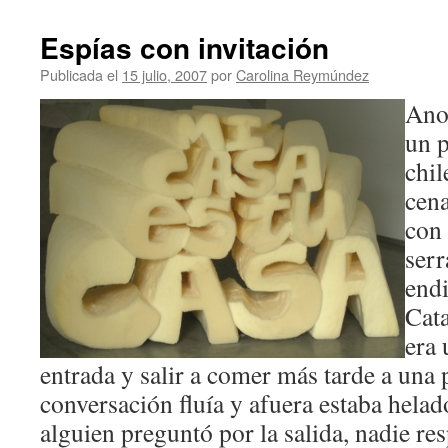
Espí­as con invitación
Publicada el
15 julio, 2007
por
Carolina Reymúndez
Ano
un p
chil
cena
con 
serr
endi
Cat
era 
entrada y salir a comer más tarde a una p
conversación fluía y afuera estaba helad
alguien preguntó por la salida, nadie r