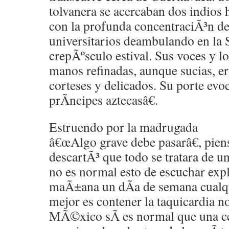
tolvanera se acercaban dos indios 
con la profunda concentraciÃ³n de
universitarios deambulando en la 
crepÃºsculo estival. Sus voces y 
manos refinadas, aunque sucias, e
corteses y delicados. Su porte evo
prÃ­ncipes aztecasâ€.
Estruendo por la madrugada
â€œAlgo grave debe pasarâ€, piens
descartÃ³ que todo se tratara de u
no es normal esto de escuchar explo
maÃ±ana un dÃ­a de semana cualqu
mejor es contener la taquicardia n
MÃ©xico sÃ­ es normal que una c