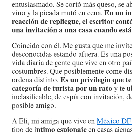
entusiasmado. Se cortó más queso, se ab
En un in
vino y la picada mutó en cena.
reacción de repliegue, el escritor cont
una invitación a una casa cuando está 
Coincido con él. Me gusta que me invit
desconocidas estando afuera. Es una posi
vida diaria de gente que vive en otro paí­
costumbres. Que posiblemente come disti
Es un privilegio que te
ordena distinto.
categorí­a de turista por un rato
y te u
inclasificable, de espí­a con invitación, 
posible amigo.
A Eli, mi amiga que vive en
México D
­ntimo espionaje
tipo de í
en casas ajena