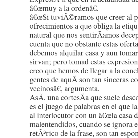
â€œmuy a la ordenâ€.
â€œSi tuviÃ©ramos que creer al pie
ofrecimientos a que obliga la etiq
natural que nos sentirÃ­amos dece
cuenta que no obstante estas oferta
debemos alquilar casa y aun tomar
sirvan; pero tomad estas expresion
creo que hemos de llegar a la conc
gentes de aquÃ­ son tan sinceras c
vecinosâ€, argumenta.
AsÃ­, una cortesÃ­a que suele desco
es el juego de palabras en el que l
al interlocutor con un â€œla casa d
malentendidos, cuando se ignora 
retÃ³rico de la frase, son tan es