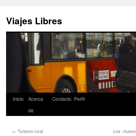
Saltar
al
Viajes Libres
contenido
Inicio
Acerca
Contacto
Perfil
de
←
Turismo rural
Los «hueco