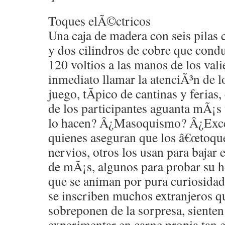
Toques elÃ©ctricos
Una caja de madera con seis pilas c
y dos cilindros de cobre que con
120 voltios a las manos de los val
inmediato llamar la atenciÃ³n de l
juego, tÃ­pico de cantinas y ferias,
de los participantes aguanta mÃ¡s
lo hacen? Â¿Masoquismo? Â¿Exce
quienes aseguran que los â€œtoques
nervios, otros los usan para bajar e
de mÃ¡s, algunos para probar su h
que se animan por pura curiosidad
se inscriben muchos extranjeros qu
sobreponen de la sorpresa, sienten
experimentar en carne propia tan 