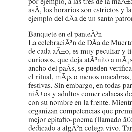
por ejemplo, a las tres de la maÃ±
asÃ­, los horarios son estrictos y l
ejemplo del dÃ­a de un santo patro
Banquete en el panteÃ³n
La celebraciÃ³n de DÃ­a de Muerto
de cada aÃ±o, es muy peculiar y ti
curiosos, que deja atÃ³nito a mÃ¡s
ancho del paÃ­s, se pueden verifica
el ritual, mÃ¡s o menos macabras
festivas. Sin embargo, en todas pa
niÃ±os y adultos comer calacas de
con su nombre en la frente. Mientra
organizan competencias que premia
mejor epitafio-poema (llamado â€œ
dedicado a algÃºn colega vivo. T