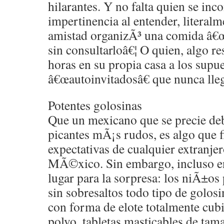
hilarantes. Y no falta quien se in
impertinencia al entender, literal
amistad organizÃ³ una comida â€œe
sin consultarloâ€¦ O quien, algo r
horas en su propia casa a los supu
â€œautoinvitadosâ€ que nunca lle
Potentes golosinas
Que un mexicano que se precie debe
picantes mÃ¡s rudos, es algo que f
expectativas de cualquier extranje
MÃ©xico. Sin embargo, incluso en
lugar para la sorpresa: los niÃ±o
sin sobresaltos todo tipo de golosi
con forma de elote totalmente cubi
polvo, tabletas masticables de tam