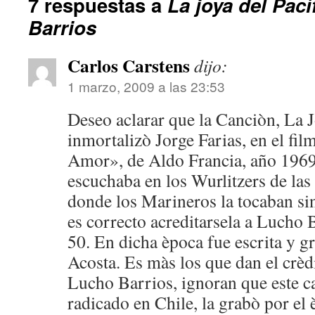
7 respuestas a
La joya del Pací
Barrios
Carlos Carstens
dijo:
1 marzo, 2009 a las 23:53
Deseo aclarar que la Canciòn, La Jo
inmortalizò Jorge Farias, en el fi
Amor», de Aldo Francia, año 1969
escuchaba en los Wurlitzers de las
donde los Marineros la tocaban sin
es correcto acreditarsela a Lucho 
50. En dicha època fue escrita y g
Acosta. Es màs los que dan el crèdi
Lucho Barrios, ignoran que este c
radicado en Chile, la grabò por el 