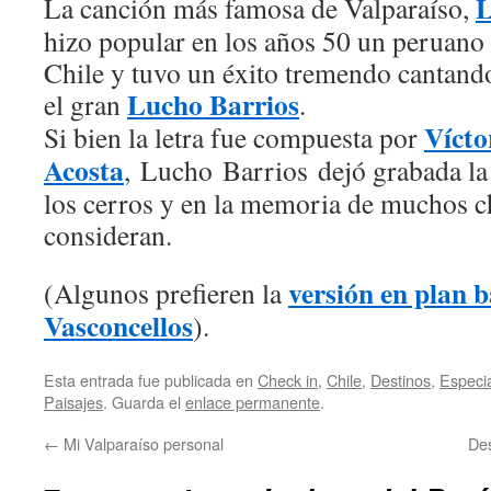
L
La canción más famosa de Valparaíso,
hizo popular en los años 50 un peruano
Chile y tuvo un éxito tremendo cantand
Lucho Barrios
el gran
.
Vícto
Si bien la letra fue compuesta por
Acosta
, Lucho Barrios dejó grabada la
los cerros y en la memoria de muchos c
consideran.
versión en plan 
(Algunos prefieren la
Vasconcellos
).
Esta entrada fue publicada en
Check in
,
Chile
,
Destinos
,
Especia
Paisajes
. Guarda el
enlace permanente
.
←
Mi Valparaíso personal
Des