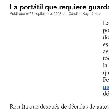
La portátil que requiere guar
Publicada el
23 septiembre, 2008
por
Carolina Reymúndez
La
po
de
es
ae
to
la
qu
Pe
no
dó
Resulta que después de décadas de autos