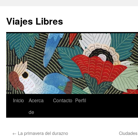
Saltar
al
Viajes Libres
contenido
Inicio
Acerca
Contacto
Perfil
de
←
La primavera del durazno
Ciudades 