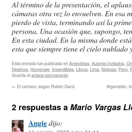
Al término de la presentación, el aplaus
cámaras otra vez lo envuelven. En esa m
pierdo de vista, terminando así la prime
persona. Una ocasión que, supongo, ten
En esta ciudad. En la misma donde está
esta que siempre tiene el cielo nublado 
Esta entrada fue publicada en
Anécdotas
,
Autores invitados
,
Ch
Destinos
,
Homenaje
,
Imperdibles
,
Libros
,
Lima
,
Noticias
,
Perú
,
Guarda el
enlace permanente
.
←
El cantaor, según Rubén Darío
Afganistán, l
2 respuestas a
Mario Vargas Ll
Angie
dijo:
11 agosto, 2008 a las 21:44