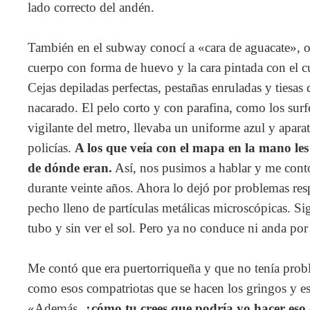
lado correcto del andén.
También en el subway conocí a «cara de aguacate», ot
cuerpo con forma de huevo y la cara pintada con el c
Cejas depiladas perfectas, pestañas enruladas y tiesas 
nacarado. El pelo corto y con parafina, como los surf
vigilante del metro, llevaba un uniforme azul y apara
policías.
A los que veía con el mapa en la mano l
de dónde eran.
Así, nos pusimos a hablar y me contó
durante veinte años. Ahora lo dejó por problemas resp
pecho lleno de partículas metálicas microscópicas. Si
tubo y sin ver el sol. Pero ya no conduce ni anda por 
Me contó que era puertorriqueña y que no tenía prob
como esos compatriotas que se hacen los gringos y e
«Además,
¿cómo tu crees que podría yo hacer eso 