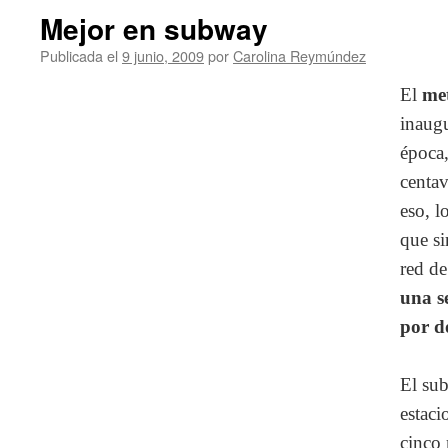
Mejor en subway
Publicada el
9 junio, 2009
por
Carolina Reymúndez
El
me
inaug
época,
centav
eso, l
que si
red de
una s
por d
El sub
estaci
cinco 