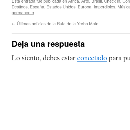
Esta entrada fue publicada en
Africa
,
Arte
,
Brasil
,
Check in
,
Com
Destinos
,
España
,
Estados Unidos
,
Europa
,
Imperdibles
,
Músic
permanente
.
←
Últimas noticias de la Ruta de la Yerba Mate
Deja una respuesta
Lo siento, debes estar
conectado
para pu