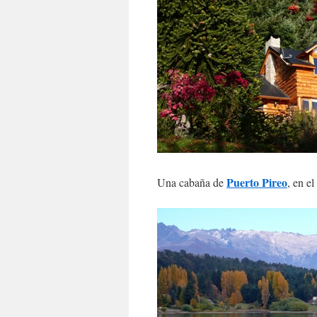
Puerto Pireo
Una cabaña de
, en e