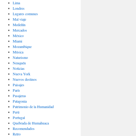
Lima
Londres
Lugares comunes
Mal viaje
Medellín
Mercados
México
Miami
Mozambique
Música
Naturismo
Neuquén
Noticias
Nueva York
Nuevos destinos
Paisajes
Parí­s
Pasajeras
Patagonia
Patrimonio de la Humanidad
Perú
Portugal
Quebrada de Humahuaca
Recomendados
Retro