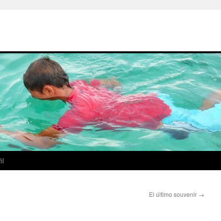
il
El último souvenir
→