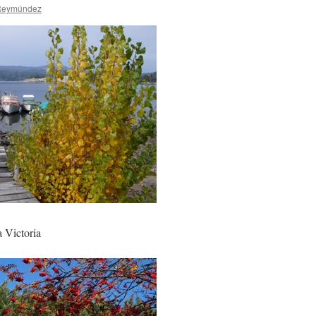
 Reymúndez
a Victoria