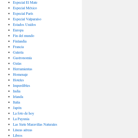
Especial El Mate
Especial México
Especial París
Especial Valparaíso
Estados Unidos
Europa
Fin del mundo
Finlandia
Francia
Galería
Gastronomí­a
Guías
Herramientas
Homenaje
Hoteles
Imperdibles
India
Irlanda
Italia
Japón
La foto de hoy
La Payunia
Las Siete Maravillas Naturales
Lí­neas aéreas
Libros