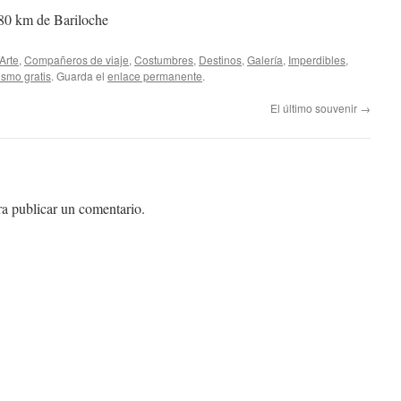
80 km de Bariloche
Arte
,
Compañeros de viaje
,
Costumbres
,
Destinos
,
Galería
,
Imperdibles
,
ismo gratis
. Guarda el
enlace permanente
.
El último souvenir
→
a publicar un comentario.