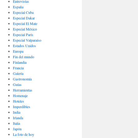
Entrevistas
España
Especial Cuba
Especial Dakar
Especial El Mate
Especial México
Especial París
Especial Valparaíso
Estados Unidos
Europa
Fin del mundo
Finlandia
Francia
Galería
Gastronomí­a
Guías
Herramientas
Homenaje
Hoteles
Imperdibles
India
Irlanda
Italia
Japón
La foto de hoy