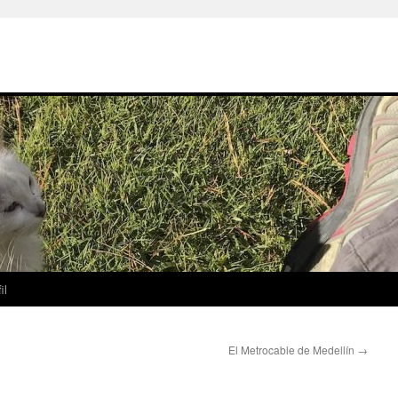
il
El Metrocable de Medellín
→