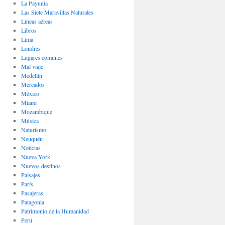
La Payunia
Las Siete Maravillas Naturales
Lí­neas aéreas
Libros
Lima
Londres
Lugares comunes
Mal viaje
Medellín
Mercados
México
Miami
Mozambique
Música
Naturismo
Neuquén
Noticias
Nueva York
Nuevos destinos
Paisajes
Parí­s
Pasajeras
Patagonia
Patrimonio de la Humanidad
Perú