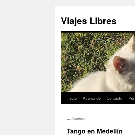
Saltar
al
Viajes Libres
contenido
Inicio
Acerca de
Contacto
Perf
←
Saudade
Tango en Medellín