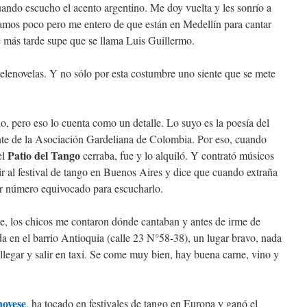
cuando escucho el acento argentino. Me doy vuelta y les sonrío a
lamos poco pero me entero de que están en Medellín para cantar
e más tarde supe que se llama Luis Guillermo.
elenovelas. Y no sólo por esta costumbre uno siente que se mete
, pero eso lo cuenta como un detalle. Lo suyo es la poesía del
nte de la Asociación Gardeliana de Colombia. Por eso, cuando
Patio del Tango
el
cerraba, fue y lo alquiló. Y contrató músicos
ir al festival de tango en Buenos Aires y dice que cuando extraña
er número equivocado para escucharlo.
e, los chicos me contaron dónde cantaban y antes de irme de
da en el barrio Antioquia (calle 23 N°58-38), un lugar bravo, nada
e llegar y salir en taxi. Se come muy bien, hay buena carne, vino y
ovese
, ha tocado en festivales de tango en Europa y ganó el