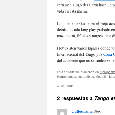
certamen Hugo del Carril hace un p
vida en esta misma.
La muerte de Gardel en el viejo ae
detrás de cada long play grabado en
mazamorra, fríjoles y tango» , me di
Hoy existen varios lugares donde to
Casa G
Internacional del Tango y la
del accidente que no se suelen ver 
Esta entrada fue publicada en
A propósit
Herramientas
,
Imperdibles
,
Medellín
,
Mús
←
Saudade
2 respuestas a
Tango e
Cultourama
dijo: