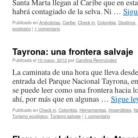
Santa Marta llegan al Caribe que en esta
habrá contagiado de la selva. Ni …
Sigu
Publicado en
Anécdotas
,
Caribe
,
Check in
,
Colombia
,
Destinos
,
ecológico
|
1 comentario
Tayrona: una frontera salvaje
Publicada el
10 mayo, 2012
por
Carolina Reymúndez
La caminata de una hora que lleva desde 
entrada del Parque Nacional Tayrona, en
se puede leer como una frontera hacia lo 
ahí, por más que en algunas …
Sigue l
Publicado en
Check in
,
Colombia
,
Herramientas
,
Imperdibles
,
N
Turismo ecológico
,
Turismo salvaje
|
1 comentario