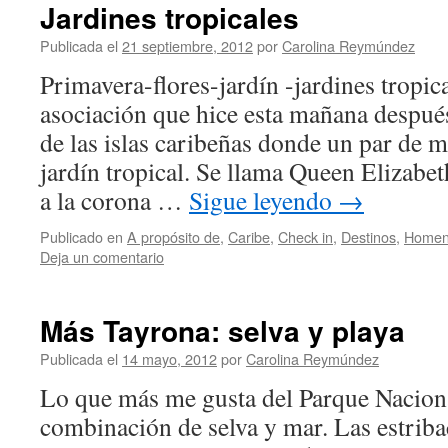
Jardines tropicales
Publicada el
21 septiembre, 2012
por
Carolina Reymúndez
Primavera-flores-jardín -jardines tropic
asociación que hice esta mañana después
de las islas caribeñas donde un par de me
jardín tropical. Se llama Queen Elizabe
a la corona …
Sigue leyendo
→
Publicado en
A propósito de
,
Caribe
,
Check in
,
Destinos
,
Homen
Deja un comentario
Más Tayrona: selva y playa
Publicada el
14 mayo, 2012
por
Carolina Reymúndez
Lo que más me gusta del Parque Naciona
combinación de selva y mar. Las estriba