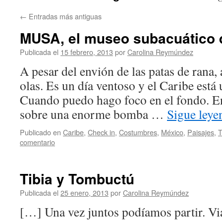
←
Entradas más antiguas
MUSA, el museo subacuático
Publicada el
15 febrero, 2013
por
Carolina Reymúndez
A pesar del envión de las patas de rana, 
olas. Es un día ventoso y el Caribe está
Cuando puedo hago foco en el fondo. E
sobre una enorme bomba …
Sigue ley
Publicado en
Caribe
,
Check in
,
Costumbres
,
México
,
Paisajes
,
T
comentario
Tibia y Tombuctú
Publicada el
25 enero, 2013
por
Carolina Reymúndez
[…] Una vez juntos podíamos partir. V