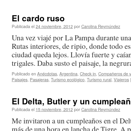
El cardo ruso
Publicada el
24 noviembre, 2012
por
Carolina Reymúndez
Una vez viajé por La Pampa durante una
Rutas interiores, de ripio, donde todo e
ciudad queda lejos. Llovía fuerte y caía
trigales. Daba susto el paisaje, la negr
Publicado en
Anécdotas
,
Argentina
,
Check in
,
Compañeros de v
Paisajes
,
Pasajeras
,
Turismo ecológico
,
Turismo rural
,
Viajeros
El Delta, Butler y un cumplea
Publicada el
15 noviembre, 2012
por
Carolina Reymúndez
Me invitaron a un cumpleaños en el Delta
más de una hora en lancha de Tigre. A p