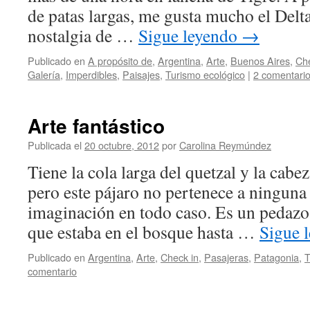
de patas largas, me gusta mucho el Delta
nostalgia de …
Sigue leyendo
→
Publicado en
A propósito de
,
Argentina
,
Arte
,
Buenos Aires
,
Che
Galería
,
Imperdibles
,
Paisajes
,
Turismo ecológico
|
2 comentari
Arte fantástico
Publicada el
20 octubre, 2012
por
Carolina Reymúndez
Tiene la cola larga del quetzal y la cabe
pero este pájaro no pertenece a ninguna 
imaginación en todo caso. Es un pedazo
que estaba en el bosque hasta …
Sigue 
Publicado en
Argentina
,
Arte
,
Check in
,
Pasajeras
,
Patagonia
,
T
comentario