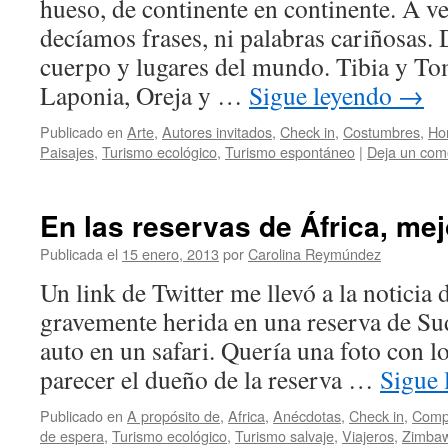
hueso, de continente en continente. A 
decíamos frases, ni palabras cariñosas.
cuerpo y lugares del mundo. Tibia y To
Laponia, Oreja y …
Sigue leyendo
→
Publicado en
Arte
,
Autores invitados
,
Check in
,
Costumbres
,
Ho
Paisajes
,
Turismo ecológico
,
Turismo espontáneo
|
Deja un com
En las reservas de África, mej
Publicada el
15 enero, 2013
por
Carolina Reymúndez
Un link de Twitter me llevó a la noticia 
gravemente herida en una reserva de Sud
auto en un safari. Quería una foto con lo
parecer el dueño de la reserva …
Sigue
Publicado en
A propósito de
,
Africa
,
Anécdotas
,
Check in
,
Compa
de espera
,
Turismo ecológico
,
Turismo salvaje
,
Viajeros
,
Zimba